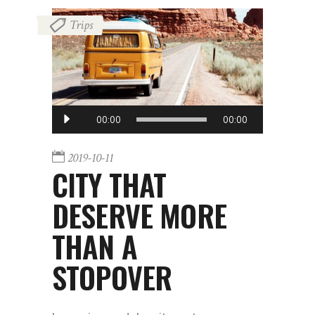
Trips
音
00:00
00:00
频
播
2019-10-11
放
CITY THAT
器
DESERVE MORE
THAN A
STOPOVER