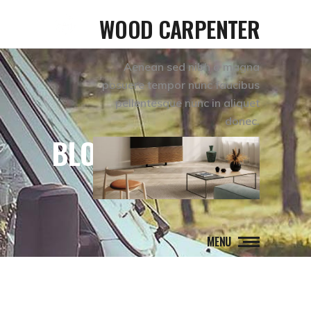
WOOD CARPENTER
Aenean sed nibh a magna
posuere tempor nunc faucibus
pellentesque nunc in aliquet
donec.
BLOG
MENU