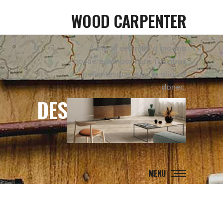
WOOD CARPENTER
Aenean sed nibh a magna
posuere tempor nunc faucibus
pellentesque nunc in aliquet
donec.
DESTINATIONS
MENU