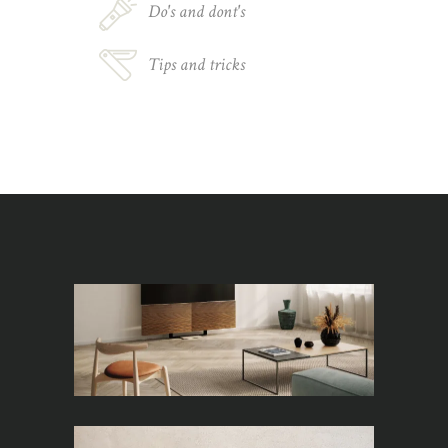
Do's and dont's
Tips and tricks